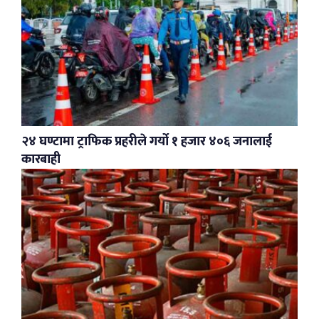
२४ घण्टामा ट्राफिक प्रहरीले गर्यो १ हजार ४०६ जनालाई
कारबाही