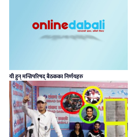
यी हुन् मन्त्रिपरिषद् बैठकका निर्णयहरु