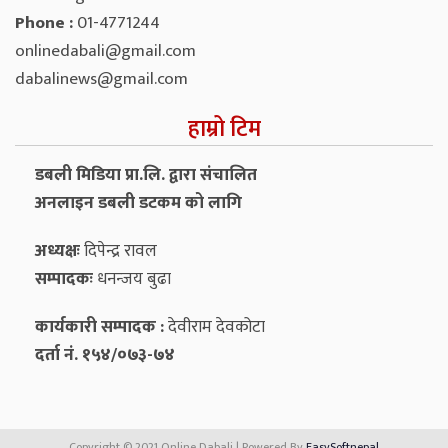
Phone :
01-4771244
onlinedabali@gmail.com
dabalinews@gmail.com
हाम्रो टिम
डबली मिडिया प्रा.लि. द्वारा संचालित
अनलाइन डबली डटकम को लागि
अध्यक्षः
दिपेन्द्र रावल
सम्पादकः
धनन्‍जय बुढा
कार्यकारी सम्पादक :
देवीराम देवकोटा
दर्ता नं. १५४/०७३-७४
Copyright © 2021 Online Dabali | Powered By
EasySoftnepal