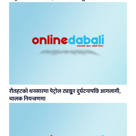
रौतहटको धनसारमा पेट्रोल ट्याङ्कर दुर्घटनापछि आगलागी,
चालक नियन्त्रणमा