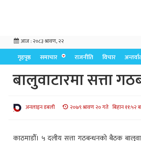
आज :
२०८३ श्रावण, २२
गृहपृष्ठ
समाचार
राजनीति
विचार
अन्तर्वार्
बालुवाटारमा सत्ता गठ
अनलाइन डबली
२०७९ श्रावण २० गते बिहान ११:५२ ब
काठमाडौँ। ५ दलीय सत्ता गठबन्धनको बैठक बालुवाटा