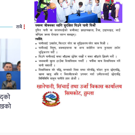
सबै
द्को
ुखको