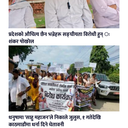
प्रदेशको औचित्य छैन भन्नेहरू सङ्घीयता विरोधी हुन् ः
शंकर पोखरेल
धनुषामा ‘साहु महाजन’ले निकाले जुलुस, १ गतेदेखि
काठमाडौंमा धर्ना दिने चेतावनी