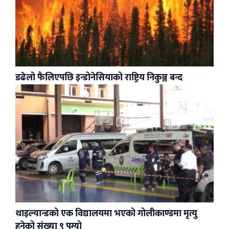
डढेलो फैलिएपछि इन्डोनेसियाको राष्ट्रिय निकुञ्ज बन्द
थाइल्यान्डको एक विद्यालयमा भएको गोलीकाण्डमा मृत्यु
हुनेको संख्या ९ पुग्यो