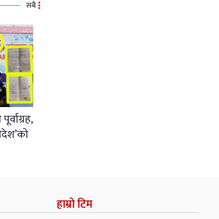
सबै
र्वाग्रह,
आदेश’को
हाम्रो टिम