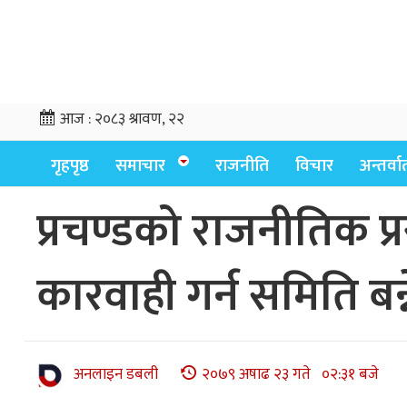
आज :
२०८३ श्रावण, २२
गृहपृष्ठ
समाचार
राजनीति
विचार
अन्तर्वार्
प्रचण्डको राजनीतिक प्र
कारवाही गर्न समिति बन्न
अनलाइन डबली
२०७९ अषाढ २३ गते ०२:३१ बजे