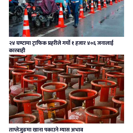
२४ घण्टामा ट्राफिक प्रहरीले गर्यो १ हजार ४०६ जनालाई
कारबाही
ताप्लेजुङमा खाना पकाउने ग्यास अभाव