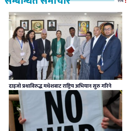
सम्बन्धित समाचार
सबै
दाइजो प्रथाविरुद्ध मधेशबाट राष्ट्रिय अभियान सुरु गरिने