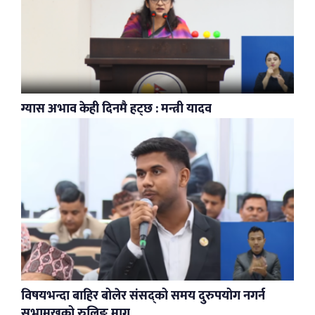
ग्यास अभाव केही दिनमै हट्छ : मन्त्री यादव
विषयभन्दा बाहिर बोलेर संसद्को समय दुरुपयोग नगर्न
सभामुखको रुलिङ माग