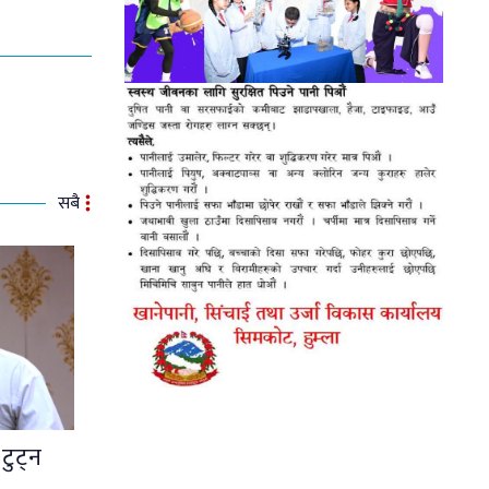
सबै
टुट्न