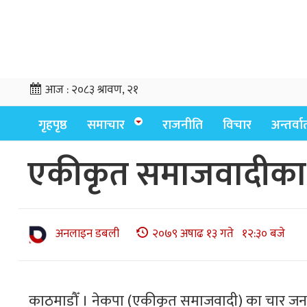
आज :
२०८३ श्रावण, २१
गृहपृष्ठ
समाचार
राजनीति
विचार
अन्तर्वार्
एकीकृत समाजवादीका च
अनलाइन डबली
२०७९ अषाढ १३ गते १२:३० बजे
काठमाडौँ । नेकपा (एकीकृत समाजवादी) का चार जना 