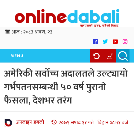
आज :
२०८३ श्रावण, २३
MENU
अमेरिकी सर्वोच्च अदालतले उल्ट्यायो
गर्भपतनसम्बन्धी ५० वर्ष पुरानो
फैसला, देशभर तरंग
अनलाइन डबली
२०७९ अषाढ ११ गते बिहान ०८:५१ बजे