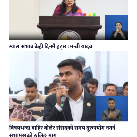
ग्यास अभाव केही दिनमै हट्छ : मन्त्री यादव
विषयभन्दा बाहिर बोलेर संसद्को समय दुरुपयोग नगर्न
सभामुखको रुलिङ माग