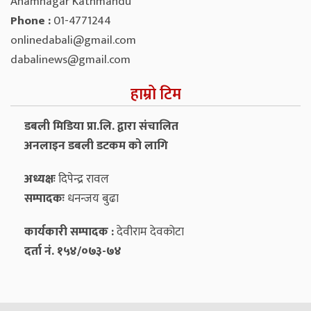
Anamnagar Kathmandu
Phone :
01-4771244
onlinedabali@gmail.com
dabalinews@gmail.com
हाम्रो टिम
डबली मिडिया प्रा.लि. द्वारा संचालित
अनलाइन डबली डटकम को लागि
अध्यक्षः
दिपेन्द्र रावल
सम्पादकः
धनन्‍जय बुढा
कार्यकारी सम्पादक :
देवीराम देवकोटा
दर्ता नं. १५४/०७३-७४