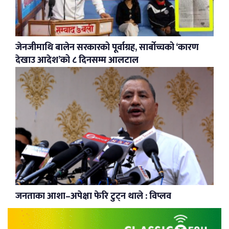
जेनजीमाथि बालेन सरकारको पूर्वाग्रह, सार्बोच्चको ‘कारण
देखाउ आदेश’को ८ दिनसम्म आलटाल
जनताका आशा–अपेक्षा फेरि टुट्न थाले : विप्लव