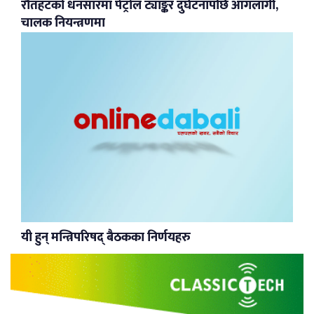
रौतहटको धनसारमा पेट्रोल ट्याङ्कर दुर्घटनापछि आगलागी,
चालक नियन्त्रणमा
यी हुन् मन्त्रिपरिषद् बैठकका निर्णयहरु