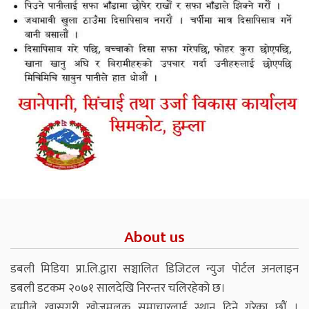
About us
डबली मिडिया प्रा.लि.द्वारा सञ्चालित डिजिटल न्युज पोर्टल अनलाइन
डबली डटकम २०७१ सालदेखि निरन्तर चलिरहेको छ।
हामीले खासगरी खोजमूलक समाचारलाई स्थान दिने गरेका छौं ।