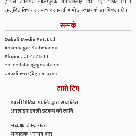
हामीले खासगरी खोजमूलक समाचारलाई स्थान दिने गरेका छौं ।
सन्तुलित विचार र समाचार सामाग्री हाम्रो अनलाइनको प्राथमिकता हो ।
सम्पर्क
Dabali Media Pvt. Ltd.
Anamnagar Kathmandu
Phone :
01-4771244
onlinedabali@gmail.com
dabalinews@gmail.com
हाम्रो टिम
डबली मिडिया प्रा.लि. द्वारा संचालित
अनलाइन डबली डटकम को लागि
अध्यक्षः
दिपेन्द्र रावल
सम्पादकः
धनन्‍जय बुढा