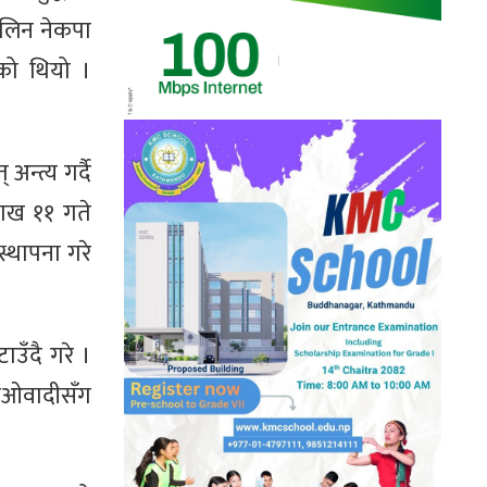
कालिन नेकपा
ेको थियो ।
न्त्य गर्दै
शाख ११ गते
स्थापना गरे
टाउँदै गरे ।
माओवादीसँग