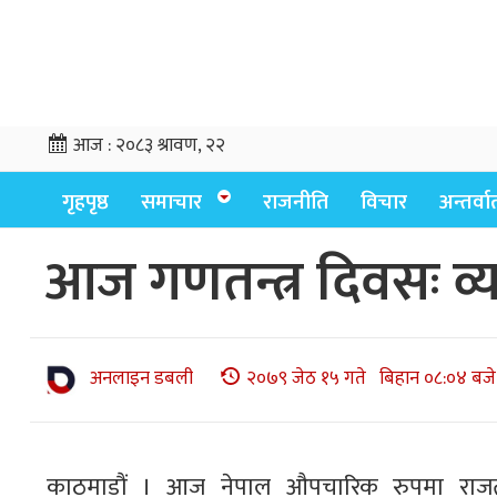
आज :
२०८३ श्रावण, २२
गृहपृष्ठ
समाचार
राजनीति
विचार
अन्तर्वार्
आज गणतन्त्र दिवसः व्
अनलाइन डबली
२०७९ जेठ १५ गते बिहान ०८:०४ बजे
काठमाडौं । आज नेपाल औपचारिक रुपमा राजतन्त्