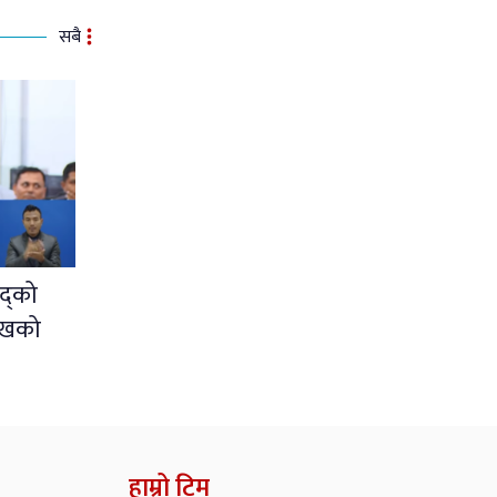
सबै
द्को
ुखको
हाम्रो टिम