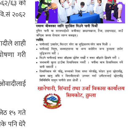
०६२/६३ को
ि.सं २०६२
दीले शाही
 घोषणा गरी
माओवादीलाई
जेठ १५ गते
के पनि धेरै