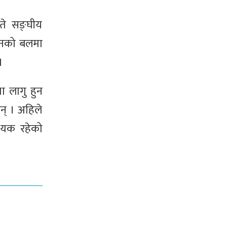
ते सङ्घीय
ोलनको बलमा
।
ा लागु हुन
न् । अहिले
श्यक रहेको