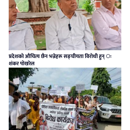
प्रदेशको औचित्य छैन भन्नेहरू सङ्घीयता विरोधी हुन् ः
शंकर पोखरेल