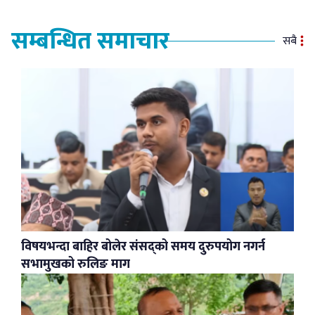
सम्बन्धित समाचार
सबै
विषयभन्दा बाहिर बोलेर संसद्को समय दुरुपयोग नगर्न
सभामुखको रुलिङ माग