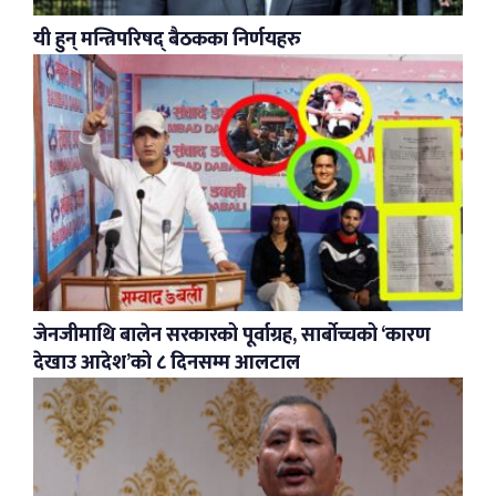
यी हुन् मन्त्रिपरिषद् बैठकका निर्णयहरु
जेनजीमाथि बालेन सरकारको पूर्वाग्रह, सार्बोच्चको ‘कारण
देखाउ आदेश’को ८ दिनसम्म आलटाल