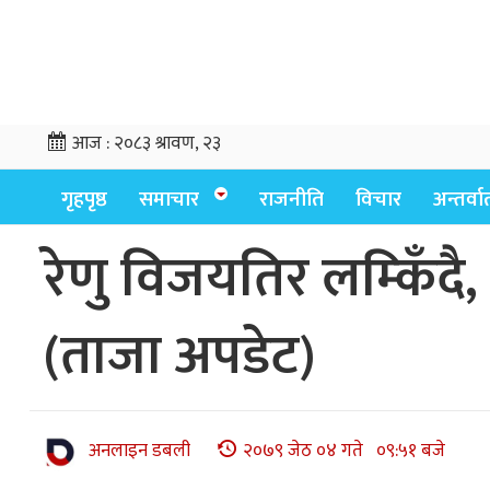
आज :
२०८३ श्रावण, २३
गृहपृष्ठ
समाचार
राजनीति
विचार
अन्तर्वार्
रेणु विजयतिर लम्किँदै, 
(ताजा अपडेट)
अनलाइन डबली
२०७९ जेठ ०४ गते ०९:५१ बजे