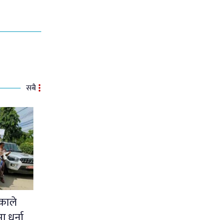
सबै
काले
ा धर्ना