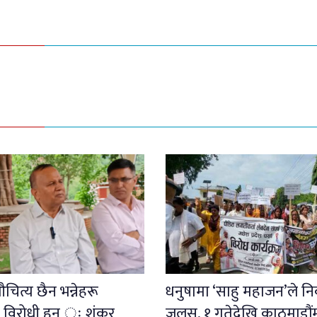
चित्य छैन भन्नेहरू
धनुषामा ‘साहु महाजन’ले नि
 विरोधी हुन् ः शंकर
जुलुस, १ गतेदेखि काठमाडौंम