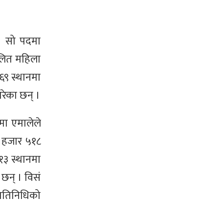
। सो पदमा
दलित महिला
६९ स्थानमा
रेका छन् ।
मा एमालेले
क हजार ५१८
१३ स्थानमा
छन् । विसं
रतिनिधिको