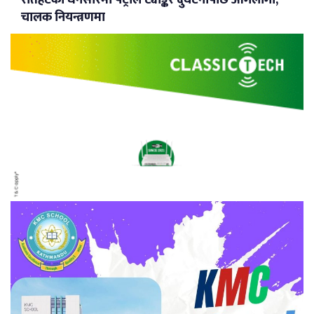
रौतहटको धनसारमा पेट्रोल ट्याङ्कर दुर्घटनापछि आगलागी,
चालक नियन्त्रणमा