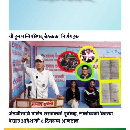
यी हुन् मन्त्रिपरिषद् बैठकका निर्णयहरु
जेनजीमाथि बालेन सरकारको पूर्वाग्रह, सार्बोच्चको ‘कारण
देखाउ आदेश’को ८ दिनसम्म आलटाल