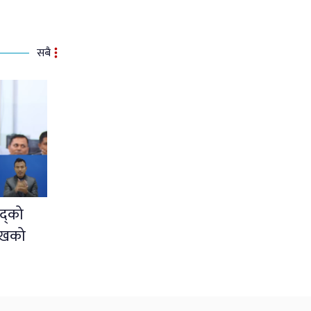
सबै
द्को
ुखको