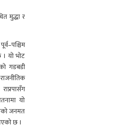
त मुद्धा र
ूर्व–पश्चिम
छ । यो भोट
ुटको गडबडी
ई राजनीतिक
राप्रपासँग
ेतनामा यो
ृत्वको जनमत
 गएको छ ।