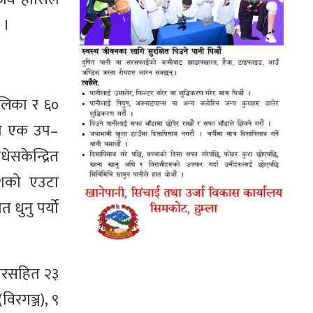
 ।
लिका र ६०
मा एक उप–
सकेन्द्रित
ेशको एउटा
धुनु पर्यो
ानगरसहित २३
िरगञ्ज), ९