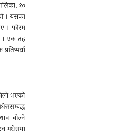
ालिका, १०
ियो । यसका
िए । फोरम
छ । एक तह
रतिष्पर्धा
सजिलो भएको
धेससम्बद्ध
धावा बोल्ने
स्व मधेसमा