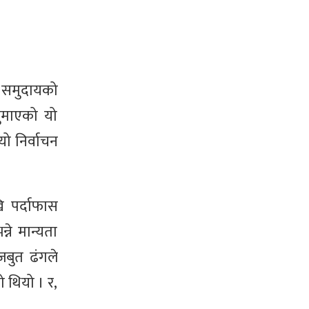
ी समुदायको
ुमाएको यो
यो निर्वाचन
ि पर्दाफास
ने मान्यता
बुत ढंगले
 थियो । र,