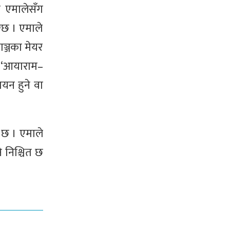
ा एमालेसँग
ग्छ । एमाले
गञ्जका मेयर
ा ‘आयाराम–
ायन हुने वा
े छ । एमाले
े निश्चित छ