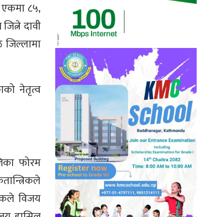
नं एकमा ८५,
जित्ने दावी
ठ जिल्लामा
को नेतृत्व
ालिका फोरम
ान्त्रिकले
िकले विजय
िजय हासिल