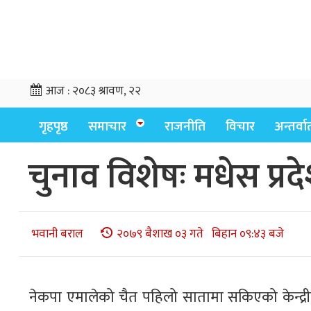
आज :
२०८३ श्रावण, २२
गृहपृष्ठ
समाचार
राजनीति
विचार
अन्तर्वार्
चुनाव विशेषः मधेस प्रद
भवानी बराल
२०७९ बैशाख ०३ गते बिहान ०९:४३ बजे
नेकपा एमालेको चैत पहिलो सातामा सकिएको केन्द्र