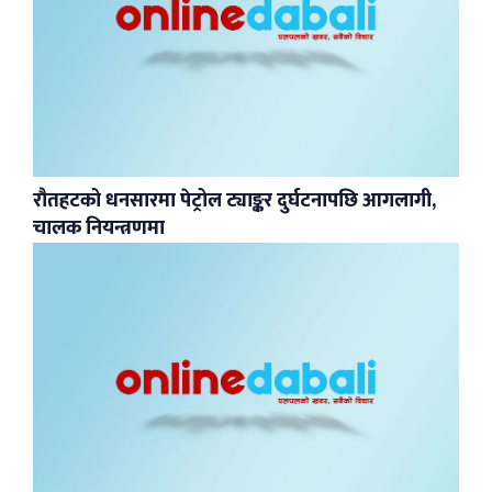
रौतहटको धनसारमा पेट्रोल ट्याङ्कर दुर्घटनापछि आगलागी,
चालक नियन्त्रणमा