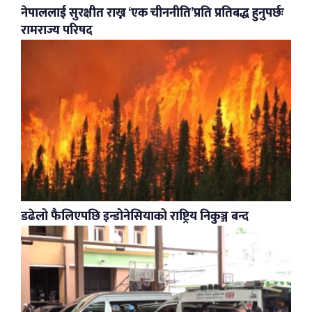
नेपाललाई सुरक्षीत राख्न ‘एक चीननीति’प्रति प्रतिबद्ध हुनुपर्छः
रामराज्य परिषद
डढेलो फैलिएपछि इन्डोनेसियाको राष्ट्रिय निकुञ्ज बन्द