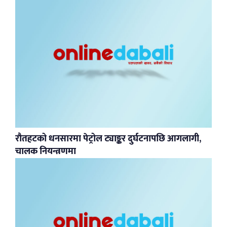
रौतहटको धनसारमा पेट्रोल ट्याङ्कर दुर्घटनापछि आगलागी,
चालक नियन्त्रणमा