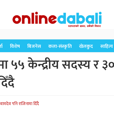
ता
विशेष
बिजनेस
कला-संस्कृति
खेलकुद
साहित्य
 ५५ केन्द्रीय सदस्य र ३० 
िँदै
 वामदेव पनि राजिनामा दिँदै