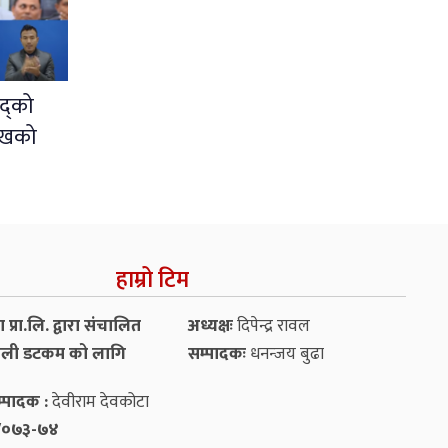
द्को
ुखको
हाम्रो टिम
प्रा.लि. द्वारा संचालित
अध्यक्षः
दिपेन्द्र रावल
ली डटकम को लागि
सम्पादकः
धनन्‍जय बुढा
्पादक :
देवीराम देवकोटा
५४/०७३-७४