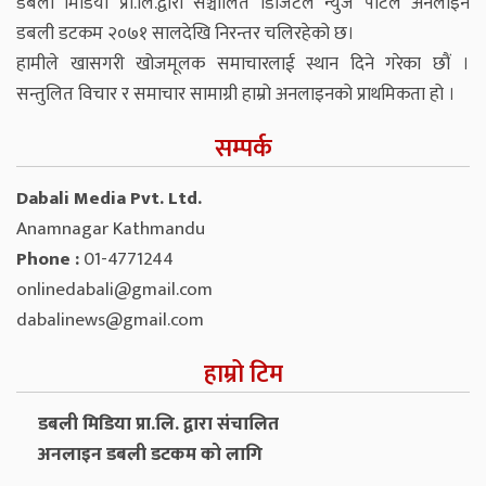
डबली मिडिया प्रा.लि.द्वारा सञ्चालित डिजिटल न्युज पोर्टल अनलाइन
डबली डटकम २०७१ सालदेखि निरन्तर चलिरहेको छ।
हामीले खासगरी खोजमूलक समाचारलाई स्थान दिने गरेका छौं ।
सन्तुलित विचार र समाचार सामाग्री हाम्रो अनलाइनको प्राथमिकता हो ।
सम्पर्क
Dabali Media Pvt. Ltd.
Anamnagar Kathmandu
Phone :
01-4771244
onlinedabali@gmail.com
dabalinews@gmail.com
हाम्रो टिम
डबली मिडिया प्रा.लि. द्वारा संचालित
अनलाइन डबली डटकम को लागि