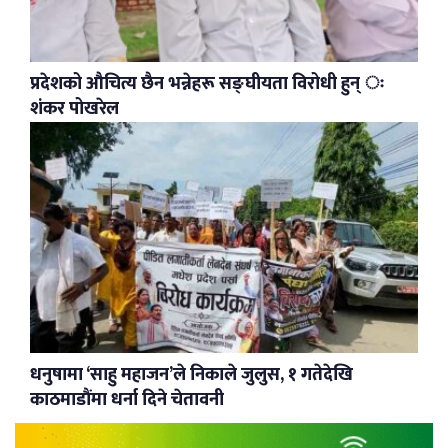
प्रदेशको औचित्य छैन भन्नेहरू सङ्घीयता विरोधी हुन् ः
शंकर पोखरेल
धनुषामा ‘साहु महाजन’ले निकाले जुलुस, १ गतेदेखि
काठमाडौंमा धर्ना दिने चेतावनी