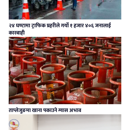
२४ घण्टामा ट्राफिक प्रहरीले गर्यो १ हजार ४०६ जनालाई
कारबाही
ताप्लेजुङमा खाना पकाउने ग्यास अभाव