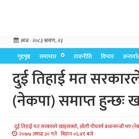
आज :
२०८३ श्रावण, २३
गृहपृष्ठ
समाचार
राजनीति
विचार
अन्तर्वार्
दुई तिहाई मत सरकारले 
(नेकपा) समाप्त हुन्छः
दुई तिहाई मत सरकारले खाइसक्यो, ओली पाँचवर्ष प्रधानमन्त्री भए (ने
२०७७ अषाढ ३० गते बिहान ०६:४१ बजे