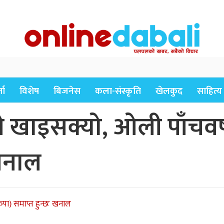
ता
विशेष
बिजनेस
कला-संस्कृति
खेलकुद
साहित्य
खाइसक्यो, ओली पाँचवर्ष प
 खनाल
कपा) समाप्त हुन्छः खनाल