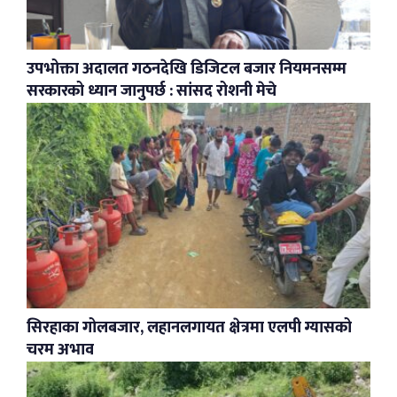
उपभोक्ता अदालत गठनदेखि डिजिटल बजार नियमनसम्म
सरकारको ध्यान जानुपर्छ : सांसद रोशनी मेचे
सिरहाका गोलबजार, लहानलगायत क्षेत्रमा एलपी ग्यासको
चरम अभाव