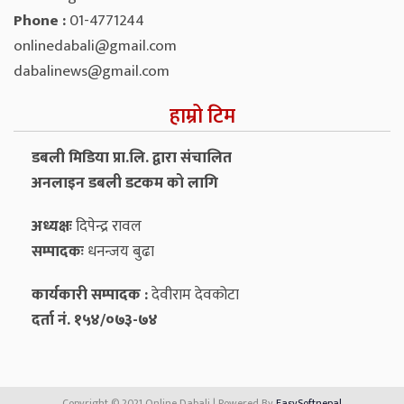
Phone :
01-4771244
onlinedabali@gmail.com
dabalinews@gmail.com
हाम्रो टिम
डबली मिडिया प्रा.लि. द्वारा संचालित
अनलाइन डबली डटकम को लागि
अध्यक्षः
दिपेन्द्र रावल
सम्पादकः
धनन्‍जय बुढा
कार्यकारी सम्पादक :
देवीराम देवकोटा
दर्ता नं. १५४/०७३-७४
Copyright © 2021 Online Dabali | Powered By
EasySoftnepal