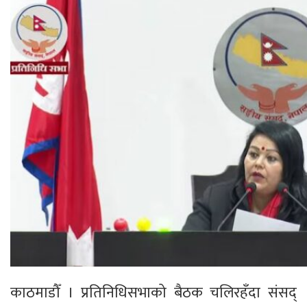
काठमाडौँ । प्रतिनिधिसभाको बैठक चलिरहँदा संसद्