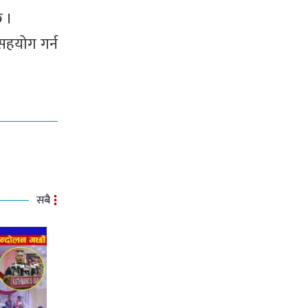
 ।
 सहयोग गर्न
सबै