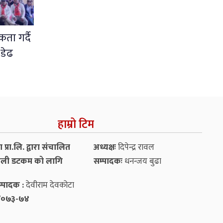
ता गर्दै
 डेढ
हाम्रो टिम
प्रा.लि. द्वारा संचालित
अध्यक्षः
दिपेन्द्र रावल
ली डटकम को लागि
सम्पादकः
धनन्‍जय बुढा
्पादक :
देवीराम देवकोटा
५४/०७३-७४