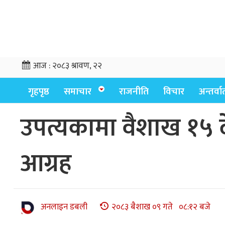
आज :
२०८३ श्रावण, २२
गृहपृष्ठ
समाचार
राजनीति
विचार
अन्तर्वार्
उपत्यकामा वैशाख १५ द
आग्रह
अनलाइन डबली
२०८३ बैशाख ०९ गते ०८:१२ बजे