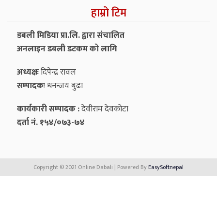
हाम्रो टिम
डबली मिडिया प्रा.लि. द्वारा संचालित
अनलाइन डबली डटकम को लागि
अध्यक्षः
दिपेन्द्र रावल
सम्पादकः
धनन्‍जय बुढा
कार्यकारी सम्पादक :
देवीराम देवकोटा
दर्ता नं. १५४/०७३-७४
Copyright © 2021 Online Dabali | Powered By
EasySoftnepal