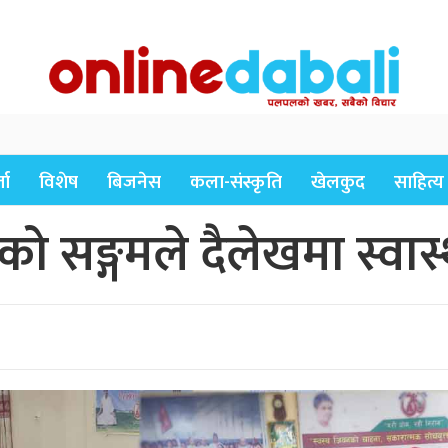
ता
विशेष
बिजनेस
कला-संस्कृति
खेलकुद
साहित्य
ो सङ्गमले दैलेखमा स्वास्