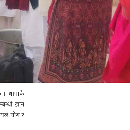
 । थापाकै
न्धी ज्ञान
यायले योग र