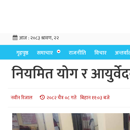
आज :
२०८३ श्रावण, २२
गृहपृष्ठ
समाचार
राजनीति
विचार
अन्तर्वार्
नियमित योग र आयुर्वेदक
नवीन रिजाल
२०८२ चैत्र ०८ गते बिहान ११:०३ बजे