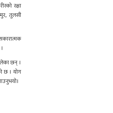
ीरको रक्षा
मुर, तुलसी
सकारात्मक
 ।
लेका छन् ।
एको छ । योग
ताउनुभयो।