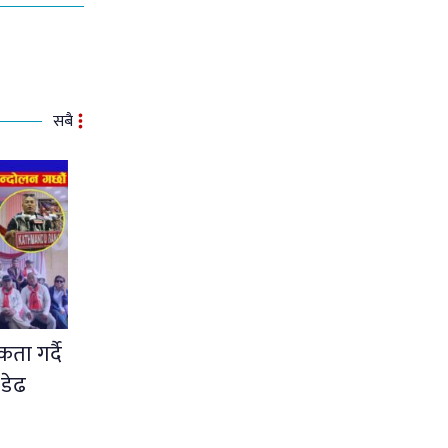
सबै
ता गर्दै
 डेढ