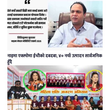
नाइमा एक्स्पोमा ईभीको दबदबा, ४० नयाँ उत्पादन सार्वजनिक
हुँदै