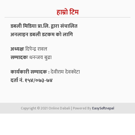
हाम्रो टिम
डबली मिडिया प्रा.लि. द्वारा संचालित
अनलाइन डबली डटकम को लागि
अध्यक्षः
दिपेन्द्र रावल
सम्पादकः
धनन्‍जय बुढा
कार्यकारी सम्पादक :
देवीराम देवकोटा
दर्ता नं. १५४/०७३-७४
Copyright © 2021 Online Dabali | Powered By
EasySoftnepal