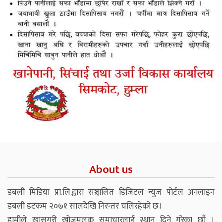
About us
डबली मिडिया प्रा.लि.द्वारा सञ्चालित डिजिटल न्युज पोर्टल अनलाइन
डबली डटकम २०७१ सालदेखि निरन्तर चलिरहेको छ।
हामीले खासगरी खोजमूलक समाचारलाई स्थान दिने गरेका छौं ।