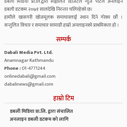
डबली मिडिया प्रा.लि.द्वारा सञ्चालित डिजिटल न्युज पोर्टल अनलाइन
डबली डटकम २०७१ सालदेखि निरन्तर चलिरहेको छ।
हामीले खासगरी खोजमूलक समाचारलाई स्थान दिने गरेका छौं ।
सन्तुलित विचार र समाचार सामाग्री हाम्रो अनलाइनको प्राथमिकता हो ।
सम्पर्क
Dabali Media Pvt. Ltd.
Anamnagar Kathmandu
Phone :
01-4771244
onlinedabali@gmail.com
dabalinews@gmail.com
हाम्रो टिम
डबली मिडिया प्रा.लि. द्वारा संचालित
अनलाइन डबली डटकम को लागि