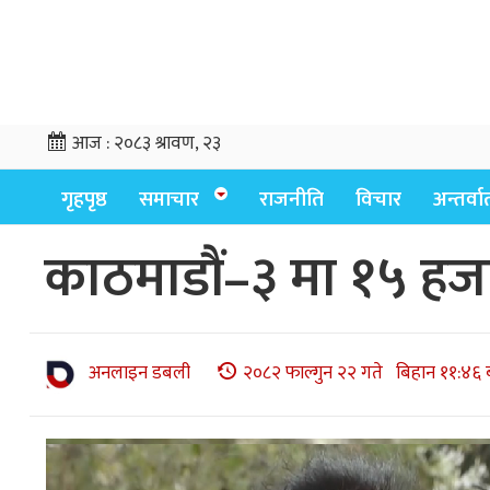
आज :
२०८३ श्रावण, २३
गृहपृष्ठ
समाचार
राजनीति
विचार
अन्तर्वार्
काठमाडौं–३ मा १५ हज
अनलाइन डबली
२०८२ फाल्गुन २२ गते बिहान ११:४६ 