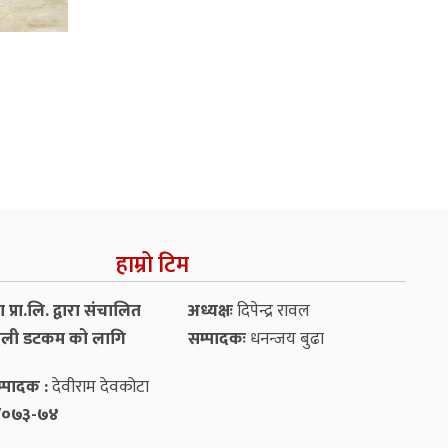
हाम्रो टिम
प्रा.लि. द्वारा संचालित
अध्यक्षः
दिपेन्द्र रावल
ली डटकम को लागि
सम्पादकः
धनन्‍जय बुढा
्पादक :
देवीराम देवकोटा
५४/०७३-७४