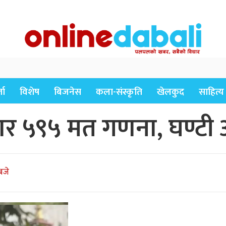
ता
विशेष
बिजनेस
कला-संस्कृति
खेलकुद
साहित्य
ार ५९५ मत गणना, घण्टी
बजे