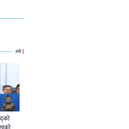
सबै
द्को
ुखको