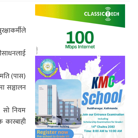
्षाकर्मीले
ारीसाधनलाई
नुमति (पास)
मा सञ्चालन
। सो नियम
क कारबाही