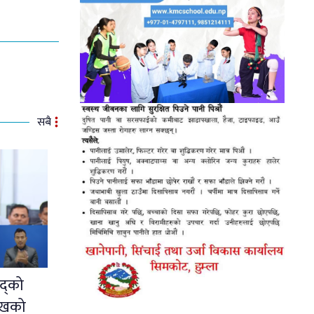
सबै
द्को
ुखको