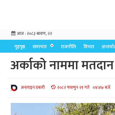
आज :
२०८३ श्रावण, २२
गृहपृष्ठ
समाचार
राजनीति
विचार
अन्तर्वार्
अर्काको नाममा मतदान 
अनलाइन डबली
२०८२ फाल्गुन २१ गते ०४:४७ बजे