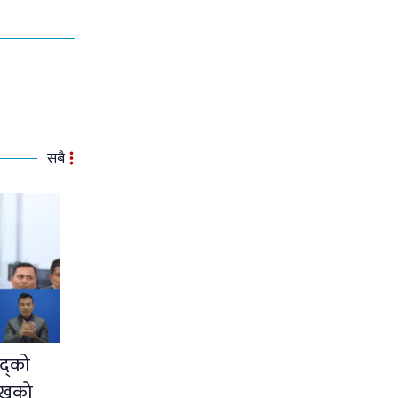
सबै
द्को
ुखको