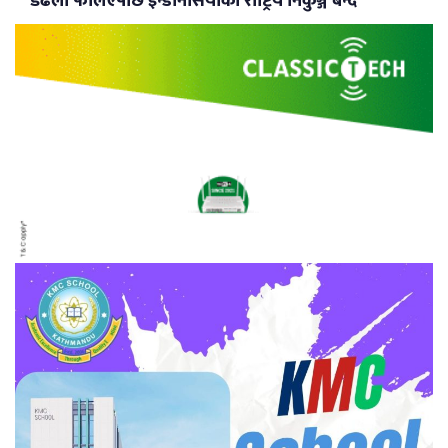
डढेलो फैलिएपछि इन्डोनेसियाको राष्ट्रिय निकुञ्ज बन्द