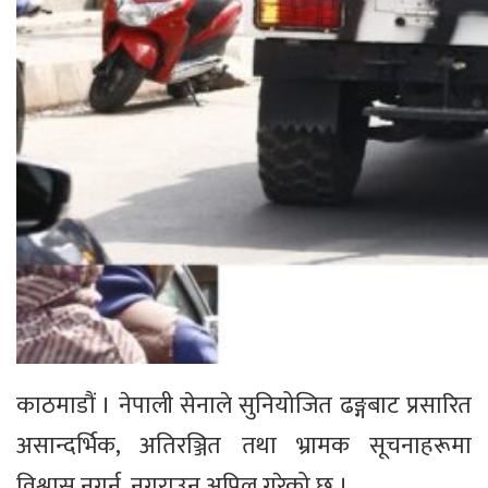
काठमाडौं । नेपाली सेनाले सुनियोजित ढङ्गबाट प्रसारित
असान्दर्भिक, अतिरञ्जित तथा भ्रामक सूचनाहरूमा
विश्वास नगर्न, नगराउन अपिल गरेको छ ।