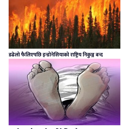
डढेलो फैलिएपछि इन्डोनेसियाको राष्ट्रिय निकुञ्ज बन्द