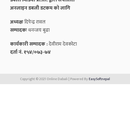
डबली मिडिया प्रा.लि. द्वारा संचालित
अनलाइन डबली डटकम को लागि
अध्यक्षः
दिपेन्द्र रावल
सम्पादकः
धनन्‍जय बुढा
कार्यकारी सम्पादक :
देवीराम देवकोटा
दर्ता नं. १५४/०७३-७४
Copyright © 2021 Online Dabali | Powered By
EasySoftnepal