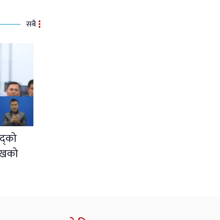
सबै
द्को
ुखको