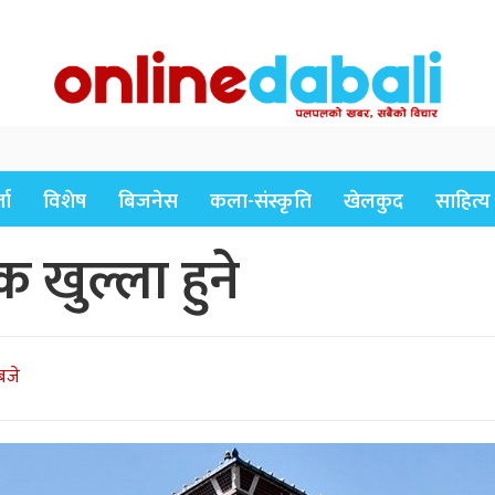
ता
विशेष
बिजनेस
कला-संस्कृति
खेलकुद
साहित्य
क खुल्ला हुने
बजे