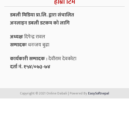
हाम्रो टिम
डबली मिडिया प्रा.लि. द्वारा संचालित
अनलाइन डबली डटकम को लागि
अध्यक्षः
दिपेन्द्र रावल
सम्पादकः
धनन्‍जय बुढा
कार्यकारी सम्पादक :
देवीराम देवकोटा
दर्ता नं. १५४/०७३-७४
Copyright © 2021 Online Dabali | Powered By
EasySoftnepal