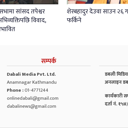
ली सभामा सांसद तपेश्वर
शेरबहादुर देउवा साउन २६ ग
भिव्यक्तिपछि विवाद,
फर्किने
प्रभावित
सम्पर्क
Dabali Media Pvt. Ltd.
डबली मिडिया 
Anamnagar Kathmandu
अनलाइन डब
Phone :
01-4771244
कार्यकारी सम
onlinedabali@gmail.com
दर्ता नं. १
dabalinews@gmail.com