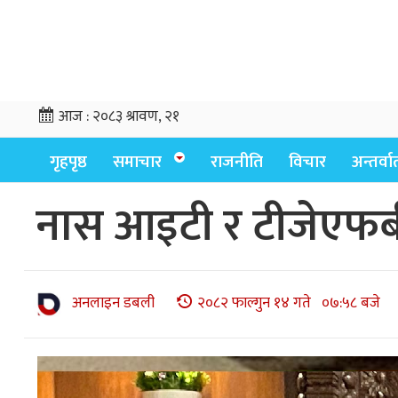
आज :
२०८३ श्रावण, २१
गृहपृष्ठ
समाचार
राजनीति
विचार
अन्तर्वार्
नास आइटी र टीजेएफब
अनलाइन डबली
२०८२ फाल्गुन १४ गते ०७:५८ बजे