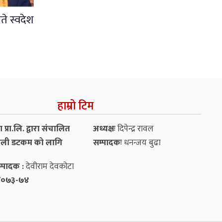
ते स्वदेश
हाम्रो टिम
प्रा.लि. द्वारा संचालित
अध्यक्षः
दिपेन्द्र रावल
ली डटकम को लागि
सम्पादकः
धनन्‍जय बुढा
्पादक :
देवीराम देवकोटा
५४/०७३-७४