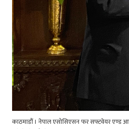
काठमाडौं । नेपाल एसोसिएसन फर सफ्टवेयर एण्ड आइट