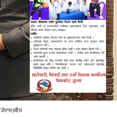
टीजेएफ)बीच