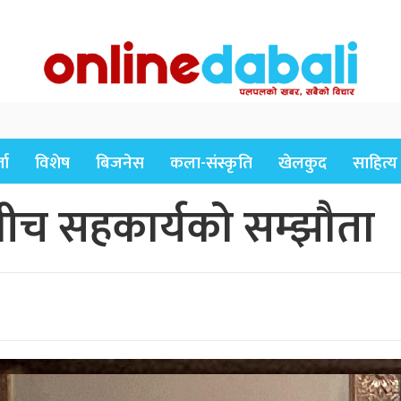
ता
विशेष
बिजनेस
कला-संस्कृति
खेलकुद
साहित्य
ीच सहकार्यको सम्झौता