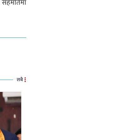
सी सहमतिमा
सबै