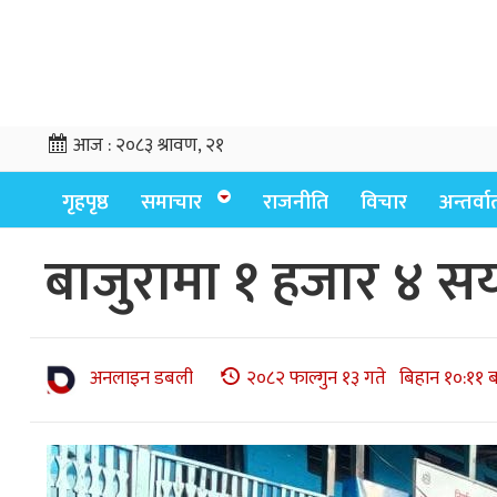
आज :
२०८३ श्रावण, २१
गृहपृष्ठ
समाचार
राजनीति
विचार
अन्तर्वार्
बाजुरामा १ हजार ४ स
अनलाइन डबली
२०८२ फाल्गुन १३ गते बिहान १०:११ 