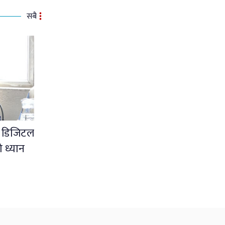
सबै
 डिजिटल
 ध्यान