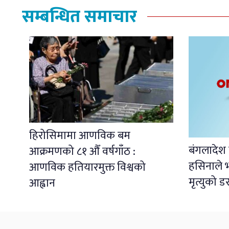
सम्बन्धित समाचार
हिरोसिमामा आणविक बम
बंगलादेश 
आक्रमणको ८१ औँ वर्षगाँठ :
हसिनाले भ
आणविक हतियारमुक्त विश्वको
मृत्युको ड
आह्वान